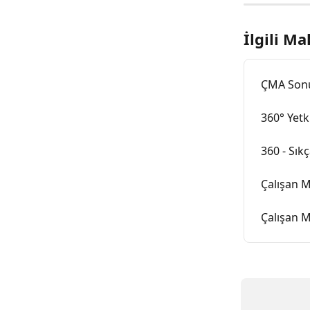
İlgili Ma
ÇMA Sonuç
360° Yetki
360 - Sık
Çalışan M
Çalışan M