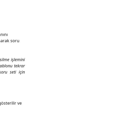
nını 
narak soru 
silme işlemini
şablonu tekrar
oru seti için
sterilir ve 