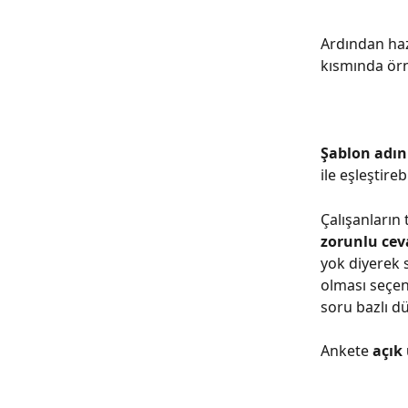
Ardından haz
kısmında örne
Şablon adını
ile eşleştirebi
Çalışanların 
zorunlu cev
yok diyerek 
olması seçen
soru bazlı d
Ankete 
açık