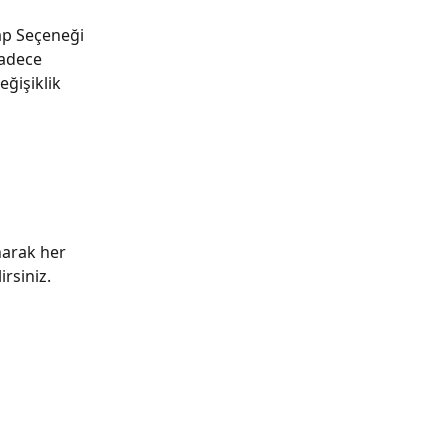
ap Seçeneği 
sadece 
ğişiklik 
narak her 
irsiniz. 
 