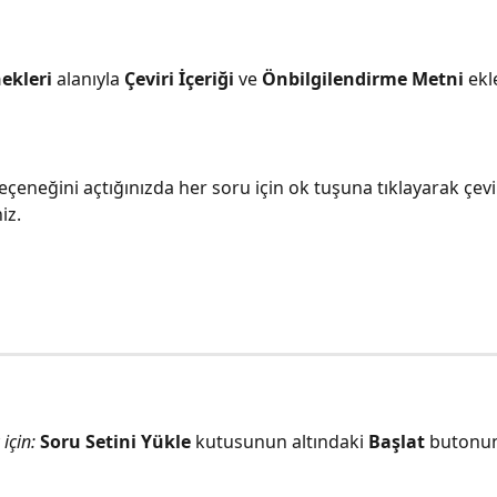
ekleri
 alanıyla 
Çeviri İçeriği
 ve 
Önbilgilendirme Metni 
ekl
seçeneğini açtığınızda her soru için ok tuşuna tıklayarak çevir
iz.
için:
Soru Setini Yükle
 kutusunun altındaki 
Başlat 
butonuna