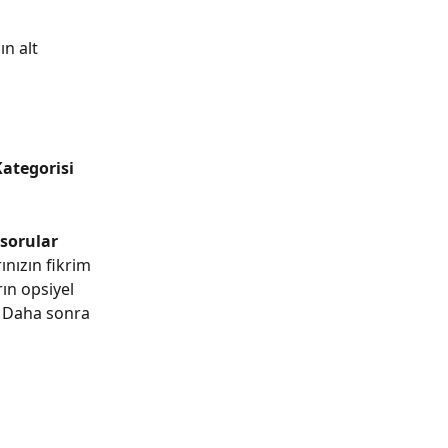
n alt 
ategorisi 
sorular 
ınızın fikrim 
ın opsiyel 
. Daha sonra 