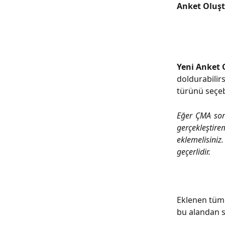
Anket Oluş
Yeni Anket 
doldurabilirs
türünü seçebi
Eğer ÇMA soru
gerçekleştire
eklemelisini
geçerlidir.
Eklenen tüm 
bu alandan so