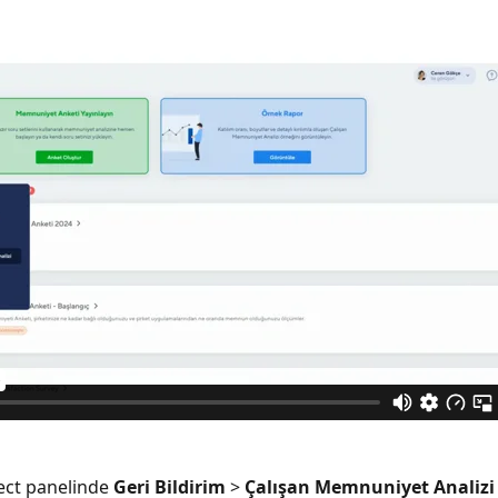
ct panelinde 
Geri Bildirim
 > 
Çalışan Memnuniyet Analizi