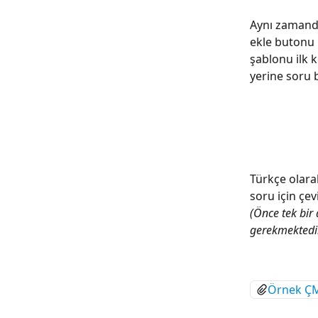
Aynı zamanda
ekle butonu i
şablonu ilk k
yerine soru b
Türkçe olara
soru için çevi
(Önce tek bir 
gerekmektedir
Örnek ÇMA