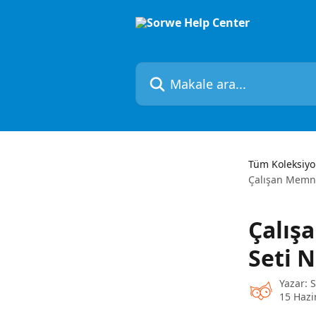
Ana içeriğe geç
Makale ara...
Tüm Koleksiyo
Çalışan Memnu
Çalış
Seti N
Yazar:
15 Hazi