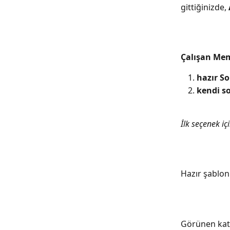
gittiğinizde, 
Çalışan Memn
hazır S
kendi so
İlk seçenek içi
Hazır şablon
Görünen kate