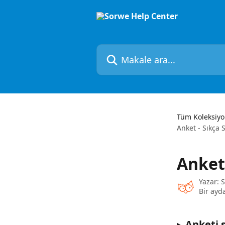
Ana içeriğe geç
Makale ara...
Tüm Koleksiyo
Anket - Sıkça 
Anket 
Yazar:
Bir ayd
Anketi 