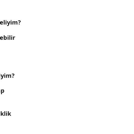
eliyim?
bilir 
iyim?
p 
klik 