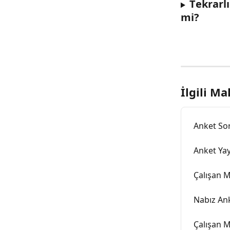
T
ekrarl
mi?
İlgili Ma
Anket Sor
Anket Yay
Çalışan M
Nabız Ank
Çalışan M