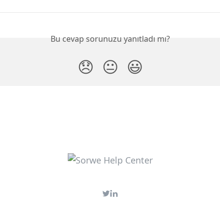
Bu cevap sorunuzu yanıtladı mı?
😞
😐
😃