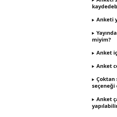
kaydedeb
Anketi 
Yayından
miyim?
Anket iç
Anket c
Çoktan 
seçeneği 
Anket ça
yapılabili