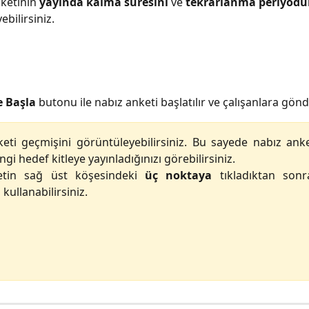
ketinin 
yayında kalma süresini 
ve 
tekrarlanma periyod
bilirsiniz.
 Başla
butonu ile nabız anketi başlatılır ve çalışanlara gönde
eti geçmişini görüntüleyebilirsiniz. Bu sayede nabız anke
i hedef kitleye yayınladığınızı görebilirsiniz.
nketin sağ üst köşesindeki
üç noktaya
tıkladıktan son
ullanabilirsiniz.