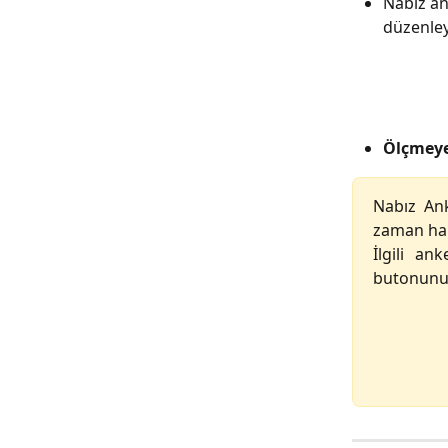
Nabız an
düzenleye
Ölçmeye
Nabız Ank
zaman hang
İlgili a
butonunu k