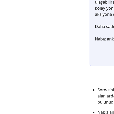
ulaşabilir
kolay yöne
aksiyona 
Daha sade,
Nabız anke
Sorwe’ni
alanlard
bulunur.
Nabız an