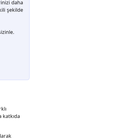
rinizi daha
ili şekilde
izinle.
klı 
a katkıda 
larak 