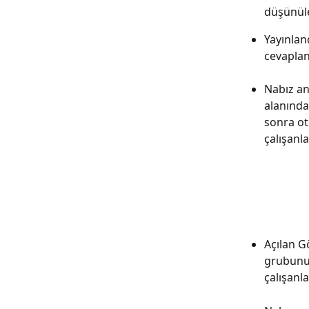
düşünüleb
Yayınlan
cevaplan
Nabız an
alanında
sonra ot
çalışanl
Açılan G
grubunu 
çalışanla