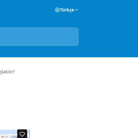
Türkçe
latılır?