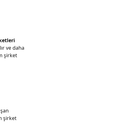
ketleri
lır ve daha 
 şirket 
şan 
 şirket 