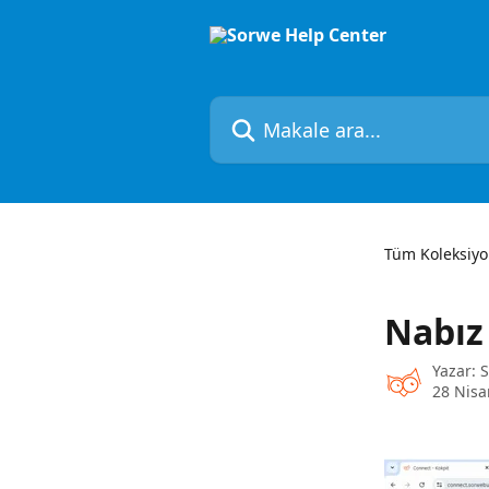
Ana içeriğe geç
Makale ara...
Tüm Koleksiyo
Nabız 
Yazar:
28 Nisa